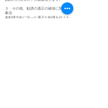
３．その他、勧誘の適正の確保に関する
事項
本勧誘方針に沿った適正な勧誘を行うた
めに、研修体制の充実や社内ルールの整
備など、内部管理体制の強化に努めま
す。
また、お客様からのお問合せへの迅速か
つ適正な対応に努めます。
​金融商品勧誘方針
Back to Top
Risk
/
Legal Nothice
/
ADR
/
Policy on Anti-
Social Forces
/
Privacy
/
Solicitation policy
Copyright Craft Co., Ltd. All rights reserved.